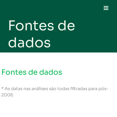
Skip
to
content
Fontes de
dados
Fontes de dados
* As datas nas análises são todas filtradas para pós-
2008.